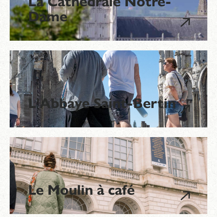
La Cathédrale Notre-
Dame
L'Abbaye Saint-Bertin
Le Moulin à café