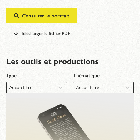
Consulter le portrait
Télécharger le fichier PDF
Les outils et productions
Type
Thématique
Type
Thématique
Type
Thématique