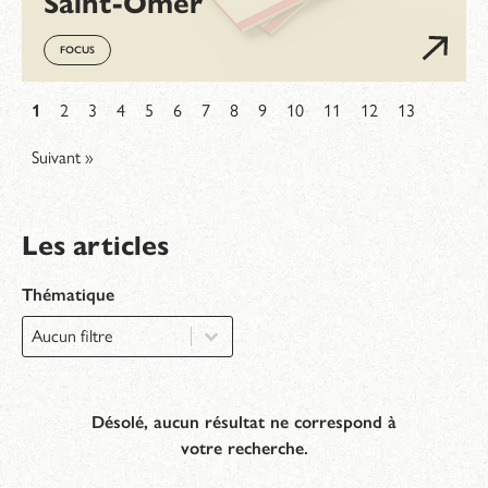
Saint-Omer
FOCUS
1
2
3
4
5
6
7
8
9
10
11
12
13
Suivant »
Les articles
Thématique
Thématique
Thématique
Désolé, aucun résultat ne correspond à
votre recherche.