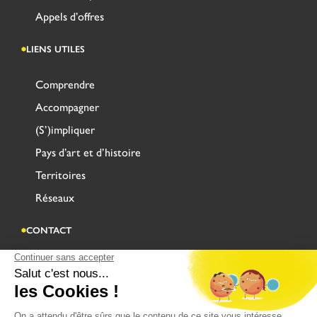
Appels d’offres
LIENS UTILES
Comprendre
Accompagner
(S’)impliquer
Pays d’art et d’histoire
Territoires
Réseaux
CONTACT
Adresse
Centre Administratif Saint Louis
Rue Saint-Sépulcre CS 90128
62503 SAINT-OMER CEDEX