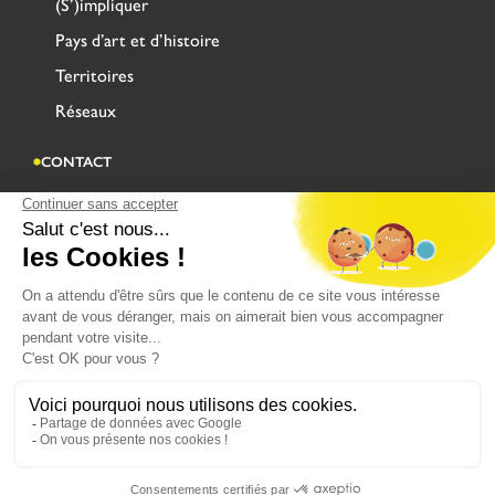
(S’)impliquer
Pays d’art et d’histoire
Territoires
Réseaux
CONTACT
Adresse
Centre Administratif Saint Louis
Rue Saint-Sépulcre CS 90128
62503 SAINT-OMER CEDEX
CONTACTEZ-NOUS
MENTIONS LÉGALES
POLITIQUE DE CONFIDENTIALITÉ
Copyright © fait avec ♥ par Wapiti - Agence web & e-commerce