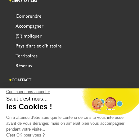
LIENS UTILES
Comprendre
Accompagner
(S’)impliquer
Pays d’art et d’histoire
Territoires
Réseaux
CONTACT
Adresse
Centre Administratif Saint Louis
Rue Saint-Sépulcre CS 90128
62503 SAINT-OMER CEDEX
CONTACTEZ-NOUS