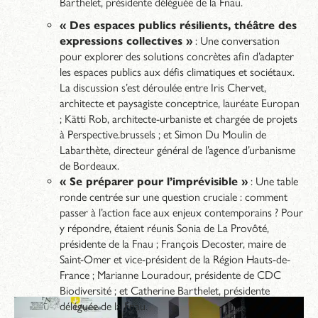
Barthelet, présidente déléguée de la Fnau.
« Des espaces publics résilients, théâtre des
expressions collectives »
: Une conversation
pour explorer des solutions concrètes afin d’adapter
les espaces publics aux défis climatiques et sociétaux.
La discussion s’est déroulée entre Iris Chervet,
architecte et paysagiste conceptrice, lauréate Europan
; Kätti Rob, architecte-urbaniste et chargée de projets
à Perspective.brussels ; et Simon Du Moulin de
Labarthète, directeur général de l’agence d’urbanisme
de Bordeaux.
« Se préparer pour l’imprévisible »
: Une table
ronde centrée sur une question cruciale : comment
passer à l’action face aux enjeux contemporains ? Pour
y répondre, étaient réunis Sonia de La Provôté,
présidente de la Fnau ; François Decoster, maire de
Saint-Omer et vice-président de la Région Hauts-de-
France ; Marianne Louradour, présidente de CDC
Biodiversité ; et Catherine Barthelet, présidente
déléguée de la Fnau.