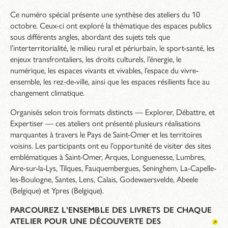
Ce numéro spécial présente une synthèse des ateliers du 10
octobre. Ceux-ci ont exploré la thématique des espaces publics
sous différents angles, abordant des sujets tels que
l’interterritorialité, le milieu rural et périurbain, le sport-santé, les
enjeux transfrontaliers, les droits culturels, l’énergie, le
numérique, les espaces vivants et vivables, l’espace du vivre-
ensemble, les rez-de-ville, ainsi que les espaces résilients face au
changement climatique.
Organisés selon trois formats distincts — Explorer, Débattre, et
Expertiser — ces ateliers ont présenté plusieurs réalisations
marquantes à travers le Pays de Saint-Omer et les territoires
voisins. Les participants ont eu l’opportunité de visiter des sites
emblématiques à Saint-Omer, Arques, Longuenesse, Lumbres,
Aire-sur-la-Lys, Tilques, Fauquembergues, Seninghem, La-Capelle-
les-Boulogne, Santes, Lens, Calais, Godewaersvelde, Abeele
(Belgique) et Ypres (Belgique).
PARCOUREZ L’ENSEMBLE DES LIVRETS DE CHAQUE
ATELIER POUR UNE DÉCOUVERTE DES