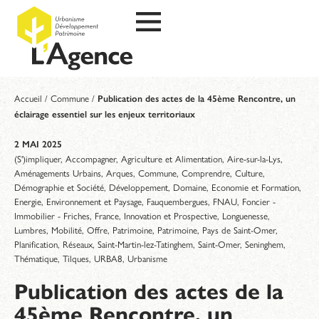
Accueil
/
Commune
/
Publication des actes de la 45ème Rencontre, un
éclairage essentiel sur les enjeux territoriaux
2 MAI 2025
(S')impliquer
,
Accompagner
,
Agriculture et Alimentation
,
Aire-sur-la-Lys
,
Aménagements Urbains
,
Arques
,
Commune
,
Comprendre
,
Culture
,
Démographie et Société
,
Développement
,
Domaine
,
Economie et Formation
,
Energie
,
Environnement et Paysage
,
Fauquembergues
,
FNAU
,
Foncier -
Immobilier - Friches
,
France
,
Innovation et Prospective
,
Longuenesse
,
Lumbres
,
Mobilité
,
Offre
,
Patrimoine
,
Patrimoine
,
Pays de Saint-Omer
,
Planification
,
Réseaux
,
Saint-Martin-lez-Tatinghem
,
Saint-Omer
,
Seninghem
,
Thématique
,
Tilques
,
URBA8
,
Urbanisme
Publication des actes de la
45ème Rencontre, un